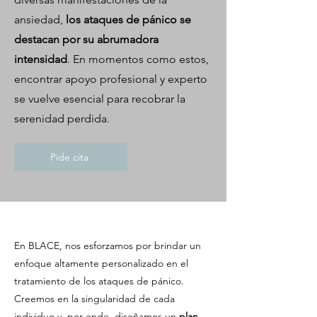
ansiedad,
los ataques de pánico se
destacan por su abrumadora
intensidad
. En momentos como estos,
encontrar apoyo profesional y experto
se vuelve esencial para recobrar la
serenidad perdida.
Pide cita
En BLACE, nos esforzamos por brindar un
enfoque altamente personalizado en el
tratamiento de los ataques de pánico.
Creemos en la singularidad de cada
individuo y, por ende, diseñamos un
plan