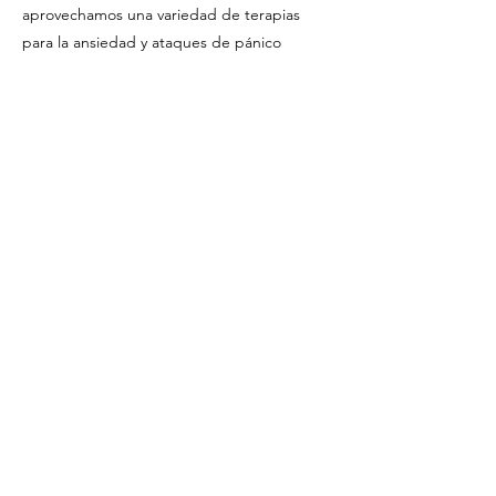
aprovechamos una variedad de terapias
para la ansiedad y ataques de pánico
especializadas para ayudarte a superar los
bloqueos emocionales y generar un cambio
positivo en tu vida. Entre estas terapias se
encuentra la Integradora y el Mindfulness,
que se han demostrado eficaces en el
manejo de esta problemática.
Exposición in vivo y manejo de
pensamientos
: Enfrentarás gradualmente las
situaciones que desencadenan tus ataques
de pánico. La exposición en situaciones
reales, bajo la guía de nuestros expertos, te
permitirá desensibilizar la respuesta de
ansiedad y te empoderará para enfrentar lo
que antes temías.
Enfoque en el pasado y presente
:
Reconociendo que las experiencias pasadas