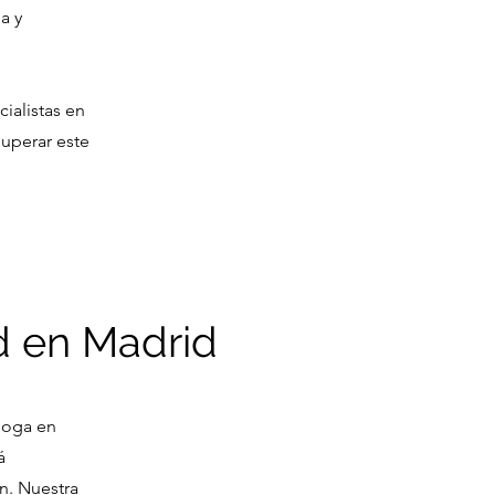
a y
ialistas en
superar este
d en Madrid
óloga en
á
n. Nuestra