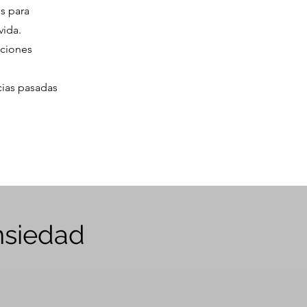
s para
vida.
aciones
cias pasadas
nsiedad