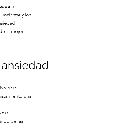
izado
te
 malestar y los
nsiedad
 de la mejor
a ansiedad
ivo para
tratamiento una
 tus
undo de las