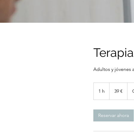
Terapia
Adultos y jóvenes a
39
euros
1 h
1
39 €
Reservar ahora