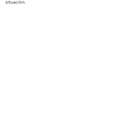
situación.
salud mental
ansiedad
insomnio
conciliar el sueño
técnicas para dormir